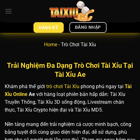
Bỏ
qua
nội
dung
ĐĂNG NHẬP
ĐĂNG KÝ
Home
-
Trò Chơi Tài Xỉu
Trải Nghiệm Đa Dạng Trò Chơi Tài Xỉu Tại
Tài Xỉu Ae
Khám phá thế giới
trò chơi Tài Xỉu
phong phú ngay tại
Tài
Xỉu Online
Ae
với hàng loạt phiên bản hấp dẫn: Tài Xỉu
Truyền Thống, Tài Xỉu 3D sống động, Livestream chân
thực, Tài Xỉu Crypto hiện đại và Tài Xỉu MD5.
Nền tảng mang đến trải nghiệm cá cược minh bạch, công
bằng tuyệt đối cùng giao diện hiện đại, dễ sử dụng, phù
hợp cho cả người mới lẫn cao thủ. Tham gia ngay hôm nay