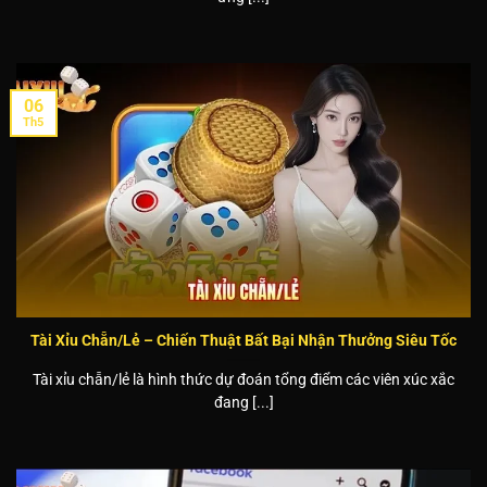
06
Th5
Tài Xỉu Chẵn/Lẻ – Chiến Thuật Bất Bại Nhận Thưởng Siêu Tốc
Tài xỉu chẵn/lẻ là hình thức dự đoán tổng điểm các viên xúc xắc
đang [...]