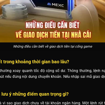
Những điều cần biết về giao dịch tiền tại cổng game
t trong khoảng thời gian bao lâu?
 thường xoay quanh tốc độ cộng số dư. Thông thường, lệnh 
út nếu đúng nội dung chuyển khoản. Nếu nhập sai mã giao dị
n lưu ý những điểm quan trọng gì?
 là vì sao giao dịch chưa về tài khoản ngân hàng. Một lệnh rú