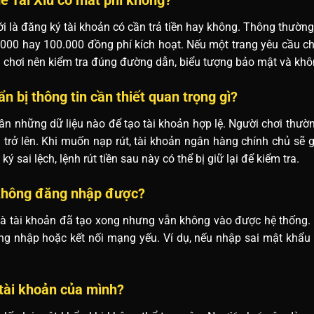
 là đăng ký tài khoản có cần trả tiền hay không. Thông thường,
0.000 hay 100.000 đồng phí kích hoạt. Nếu một trang yêu cầu c
i chơi nên kiểm tra đúng đường dẫn, biểu tượng bảo mật và kh
n bị thông tin cần thiết quan trọng gì?
cần những dữ liệu nào để tạo tài khoản hợp lệ. Người chơi thườn
trở lên. Khi muốn nạp rút, tài khoản ngân hàng chính chủ sẽ 
ý sai lệch, lệnh rút tiền sau này có thể bị giữ lại để kiểm tra.
không đăng nhập được?
 là tài khoản đã tạo xong nhưng vẫn không vào được hệ thống
 nhập hoặc kết nối mạng yếu. Ví dụ, nếu nhập sai mật khẩu 5 l
tài khoản của mình?