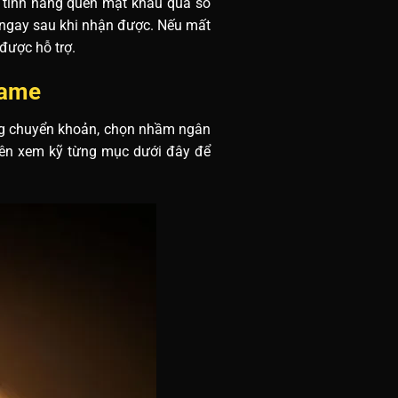
g tính năng quên mật khẩu qua số
p ngay sau khi nhận được. Nếu mất
được hỗ trợ.
game
dung chuyển khoản, chọn nhầm ngân
 nên xem kỹ từng mục dưới đây để