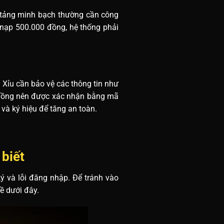
n tảng minh bạch thường cần công
i nạp 500.000 đồng, hệ thống phải
 Xỉu cần bảo vệ các thông tin như
00 đồng nên được xác nhận bằng mã
và ký hiệu để tăng an toàn.
 biết
ý và lỗi đăng nhập. Để tránh vào
ề dưới đây.