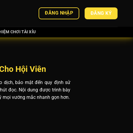
ĐĂNG NHẬP
ĐĂNG KÝ
IỆM CHƠI TÀI XỈU
 Cho Hội Viên
o dịch, bảo mật đến quy định sử
phút đọc. Nội dung được trình bày
ý mọi vướng mắc nhanh gọn hơn.