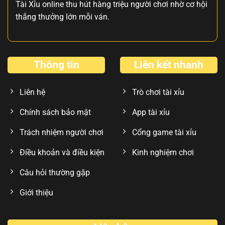
Tài Xỉu online thu hút hàng triệu người chơi nhờ cơ hội
thắng thưởng lớn mỗi ván.
Thông tin
Liên kết nhanh
Liên hệ
Trò chơi tài xỉu
Chính sách bảo mật
App tài xỉu
Trách nhiệm người chơi
Cổng game tài xỉu
Điều khoản và điều kiện
Kinh nghiệm chơi
Câu hỏi thường gặp
Giới thiệu