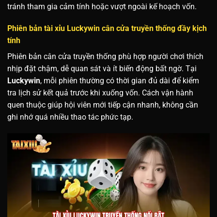
tránh tham gia cảm tính hoặc vượt ngoài kế hoạch vốn.
Phiên bản tài xỉu Luckywin cân cửa truyền thống đầy kịch
tính
Phiên bản cân cửa truyền thống phù hợp người chơi thích
nhịp đặt chậm, dễ quan sát và ít biến động bất ngờ. Tại
Luckywin
, mỗi phiên thường có thời gian đủ dài để kiểm
tra lịch sử kết quả trước khi xuống vốn. Cách vận hành
quen thuộc giúp hội viên mới tiếp cận nhanh, không cần
ghi nhớ quá nhiều thao tác phức tạp.