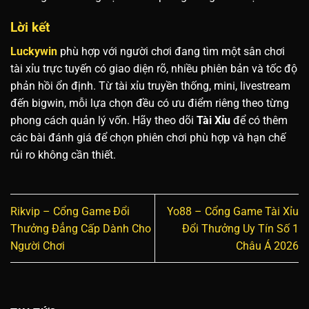
Lời kết
Luckywin
phù hợp với người chơi đang tìm một sân chơi
tài xỉu trực tuyến có giao diện rõ, nhiều phiên bản và tốc độ
phản hồi ổn định. Từ tài xỉu truyền thống, mini, livestream
đến bigwin, mỗi lựa chọn đều có ưu điểm riêng theo từng
phong cách quản lý vốn. Hãy theo dõi
Tài Xỉu
để có thêm
các bài đánh giá để chọn phiên chơi phù hợp và hạn chế
rủi ro không cần thiết.
Rikvip – Cổng Game Đổi
Yo88 – Cổng Game Tài Xỉu
Thưởng Đẳng Cấp Dành Cho
Đổi Thưởng Uy Tín Số 1
Người Chơi
Châu Á 2026