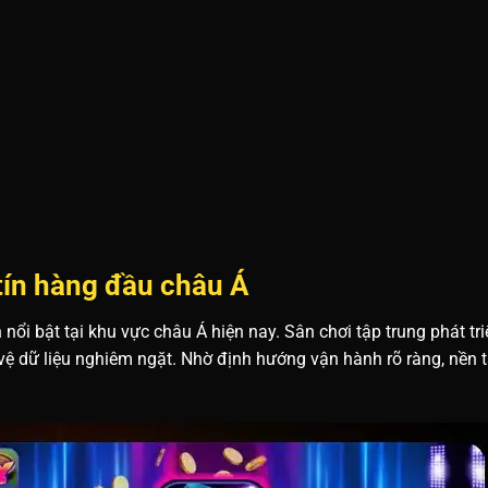
tín hàng đầu châu Á
 nổi bật tại khu vực châu Á hiện nay. Sân chơi tập trung phát tri
vệ dữ liệu nghiêm ngặt. Nhờ định hướng vận hành rõ ràng, nền 