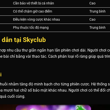
Cần bảo vệ thiết bị cá nhân
Cao
Có thể chậm giờ cao điểm
Trung bình
Điều kiện vòng cược khác nhau
Cao
Phụ thuộc tốc độ mạng
Trung bình
 dẫn tại Skyclub
ợp nhu cầu thư giãn ngắn hạn lẫn phiên chơi dài. Người chơi c
 bài chỉ bằng vài thao tác. Cách phân loại rõ ràng giúp quá trì
ại
 chuỗi nhằm tăng độ minh bạch cho từng phiên cược. Hệ thống s
ba mươi hai chữ số bảo mật khác nhau. Người chơi có thể đối c
 quả cuối cùng.