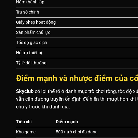
Năm thành lập
Trụ sở chính
Giấy phép hoạt động
Sản phẩm chủ lực
Tốc độ giao dịch
Hỗ trợ thiết bị
Tỷ lệ đổi thưởng
Điểm mạnh và nhược điểm của c
Skyclub
có lợi thế rõ ở danh mục trò chơi rộng, tốc độ 
vẫn cần đường truyền ổn định để hiển thị mượt hơn khi
chú ý trước khi đánh giá.
Tiêu chí
Điểm mạnh
Kho game
500+ trò chơi đa dạng