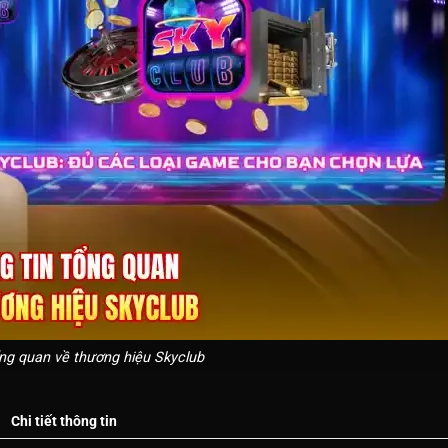
ổng quan về thương hiệu Skyclub
Chi tiết thông tin