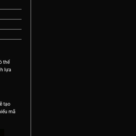
ó thể
nh lựa
ẽ tạo
hiếu mã