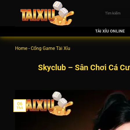
Bỏ
qua
nội
dung
TÀI XỈU ONLINE
Home
-
Cổng Game Tài Xỉu
Skyclub – Sân Chơi Cá C
06
Th5