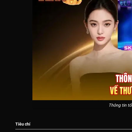
Thông tin t
Tiêu chí