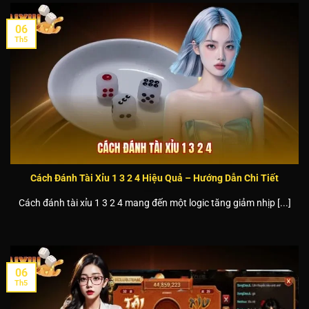
06
Th5
Cách Đánh Tài Xỉu 1 3 2 4 Hiệu Quả – Hướng Dẫn Chi Tiết
Cách đánh tài xỉu 1 3 2 4 mang đến một logic tăng giảm nhịp [...]
06
Th5