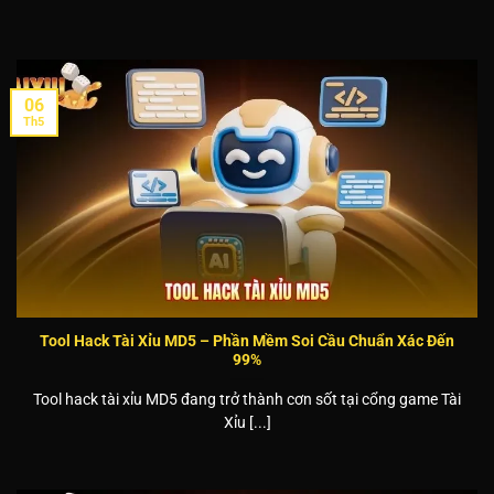
06
Th5
Tool Hack Tài Xỉu MD5 – Phần Mềm Soi Cầu Chuẩn Xác Đến
99%
Tool hack tài xỉu MD5 đang trở thành cơn sốt tại cổng game Tài
Xỉu [...]