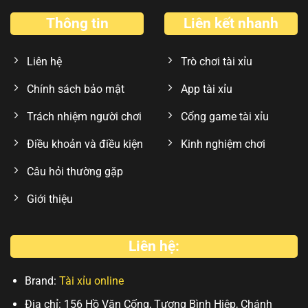
Thông tin
Liên kết nhanh
Liên hệ
Trò chơi tài xỉu
Chính sách bảo mật
App tài xỉu
Trách nhiệm người chơi
Cổng game tài xỉu
Điều khoản và điều kiện
Kinh nghiệm chơi
Câu hỏi thường gặp
Giới thiệu
Liên hệ:
Brand:
Tài xỉu online
Địa chỉ: 156 Hồ Văn Cống, Tương Bình Hiệp, Chánh