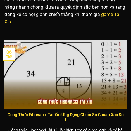
năng nhanh chóng, đưa ra quyết định sắc bén hơn và tăng
đáng kể cơ hội giành chiến thắng khi tham gia
game Tài
Xỉu
.
06
Th5
Công Thức Fibonacci Tài Xỉu Ứng Dụng Chuỗi Số Chuẩn Xác Số
1
Công thức Fibonacci Tài Xỉu là chiến lược cá cược logic và có hệ