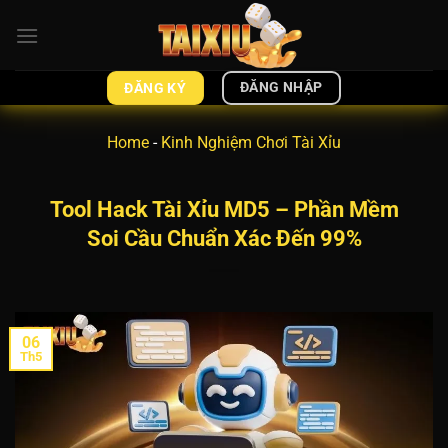
Bỏ
qua
nội
dung
ĐĂNG NHẬP
ĐĂNG KÝ
Home
-
Kinh Nghiệm Chơi Tài Xỉu
Tool Hack Tài Xỉu MD5 – Phần Mềm
Soi Cầu Chuẩn Xác Đến 99%
06
Th5