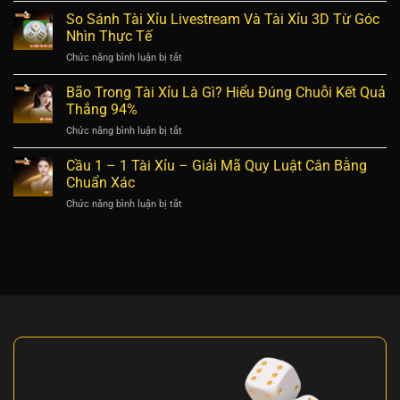
Cách
Nghe
So Sánh Tài Xỉu Livestream Và Tài Xỉu 3D Từ Góc
Nhận
Hột
Diện
Nhìn Thực Tế
Tài
4
Chức năng bình luận bị tắt
ở
Xỉu
Kiểu
So
Và
Chuỗi
Sánh
Bão Trong Tài Xỉu Là Gì? Hiểu Đúng Chuỗi Kết Quả
4
Lệch
Tài
Bí
Thắng 94%
Chuẩn
Xỉu
Quyết
Chức năng bình luận bị tắt
ở
Livestream
Nhận
Bão
Và
Diện
Trong
Cầu 1 – 1 Tài Xỉu – Giải Mã Quy Luật Cân Bằng
Tài
Kết
Tài
Xỉu
Chuẩn Xác
Quả
Xỉu
3D
Nhanh
Chức năng bình luận bị tắt
ở
Là
Từ
Cầu
Gì?
Góc
1
Hiểu
Nhìn
–
Đúng
Thực
1
Chuỗi
Tế
Tài
Kết
Xỉu
Quả
–
Thắng
Giải
94%
Mã
Quy
Luật
Cân