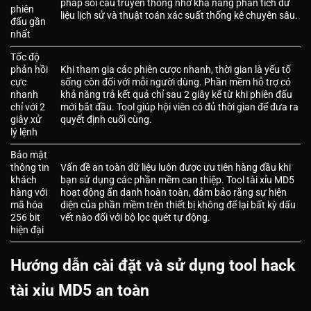
pháp soi cầu truyền thống nhờ khả năng phân tích dữ
phiên
liệu lịch sử và thuật toán xác suất thống kê chuyên sâu.
đấu gần
nhất
Tốc độ
phản hồi
Khi tham gia các phiên cược nhanh, thời gian là yếu tố
cực
sống còn đối với mỗi người dùng. Phần mềm hỗ trợ có
nhanh
khả năng trả kết quả chỉ sau 2 giây kể từ khi phiên đấu
chỉ với 2
mới bắt đầu. Tool giúp hội viên có đủ thời gian để đưa ra
giây xử
quyết định cuối cùng.
lý lệnh
Bảo mật
thông tin
Vấn đề an toàn dữ liệu luôn được ưu tiên hàng đầu khi
khách
bạn sử dụng các phần mềm can thiệp. Tool tài xỉu MD5
hàng với
hoạt động ẩn danh hoàn toàn, đảm bảo rằng sự hiện
mã hóa
diện của phần mềm trên thiết bị không để lại bất kỳ dấu
256 bit
vết nào đối với bộ lọc quét tự động.
hiện đại
Hướng dẫn cài đặt và sử dụng tool hack
tài xỉu MD5 an toàn