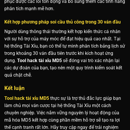
phục được các lỗi tồn đọng và bổ sung thêm các tính năng
phân tích mạnh mẽ hơn.
Kết hợp phương pháp soi cầu thủ công trong 30 ván đầu
Người dùng thông thái thường kết hợp kiến thức cá nhân
với sự hỗ trợ của máy móc để đạt hiệu quả cao nhất. Tại
hệ thống Tài Xỉu, bạn có thể tự mình phân tích bảng lịch sử
trong khoảng 30 ván đầu tiên trước khi kích hoạt ứng
dụng.
Tool hack tài xỉu MD5
sẽ đóng vai trò xác nhận lại
các dự đoán của bạn, tạo nên một quy trình kiểm soát kết
quả chặt chẽ.
Kết luận
Tool hack tài xỉu MD5
thực sự là trợ thủ đắc lực giúp bạn
làm chủ mọi ván cược tại hệ thống Tài Xỉu một cách
chuyên nghiệp. Việc nắm vững nguyên lý hoạt động của
mã hóa MD5 kết hợp cùng phần mềm hỗ trợ sẽ tạo ra lợi
thế cạnh tranh rất lớn. Hãy truy cập ngay để trải nghiệm