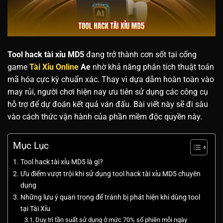
Tool hack tài xỉu MD5
đang trở thành cơn sốt tại cổng
game
Tài Xỉu Online
Ae
nhờ khả năng phân tích thuật toán
mã hóa cực kỳ chuẩn xác. Thay vì dựa dẫm hoàn toàn vào
may rủi, người chơi hiện nay ưu tiên sử dụng các công cụ
hỗ trợ để dự đoán kết quả ván đấu. Bài viết này sẽ đi sâu
vào cách thức vận hành của phần mềm độc quyền này.
Mục Lục
Tool hack tài xỉu MD5 là gì?
Ưu điểm vượt trội khi sử dụng tool hack tài xỉu MD5 chuyên
dụng
Những lưu ý quan trọng để tránh bị phát hiện khi dùng tool
tại Tài Xỉu
Duy trì tần suất sử dụng ở mức 70% số phiên mỗi ngày