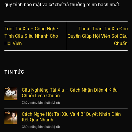
quy trình bảo mật và cơ chế trả thưởng minh bạch nhất.
Tool Tài Xỉu – Công Nghệ
Thuật Toán Tài Xỉu Độc
Tính Cầu Siêu Nhanh Cho
Quyền Giúp Hội Viên Soi Cầu
Hội Viên
Chuẩn
TIN TỨC
Cầu Nghiêng Tài Xỉu – Cách Nhận Diện 4 Kiểu
Chuỗi Lệch Chuẩn
Chức năng bình luận bị tắt
ở
Cầu
Nghiêng
Cách Nghe Hột Tài Xỉu Và 4 Bí Quyết Nhận Diện
Tài
Kết Quả Nhanh
Xỉu
Chức năng bình luận bị tắt
ở
–
Cách