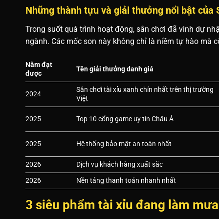
Những thành tựu và giải thưởng nổi bật của
Trong suốt quá trình hoạt động, sân chơi đã vinh dự nhậ
ngành. Các mốc son này không chỉ là niềm tự hào mà cò
Năm đạt
Tên giải thưởng danh giá
được
Sân chơi tài xỉu xanh chín nhất trên thị trường
2024
Việt
2025
Top 10 cổng game uy tín Châu Á
2025
Hệ thống bảo mật an toàn nhất
2026
Dịch vụ khách hàng xuất sắc
2026
Nền tảng thanh toán nhanh nhất
3 siêu phẩm tài xỉu đang làm mưa