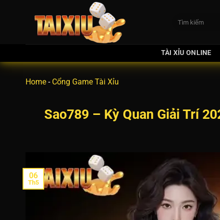
Bỏ
qua
nội
dung
TÀI XỈU ONLINE
Home
-
Cổng Game Tài Xỉu
Sao789 – Kỳ Quan Giải Trí 2
06
Th5