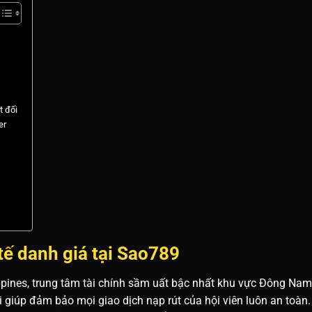
t đối
er
tế danh giá tại Sao789
ippines, trung tâm tài chính sầm uất bậc nhất khu vực Đông Nam
i giúp đảm bảo mọi giao dịch nạp rút của hội viên luôn an toàn.