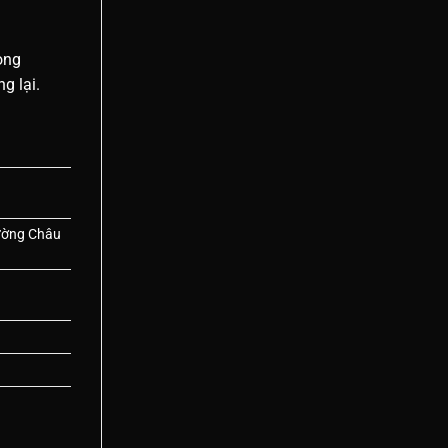
ong
g lại.
rường Châu