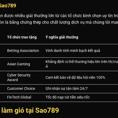
 Sao789
n được nhiều giải thưởng lớn từ các tổ chức bình chọn uy tín tr
n là bằng chứng thép cho chất lượng dịch vụ mà chúng tôi man
Tổ chức trao tặng
Ý nghĩa giải thưởng
Betting Association
Vinh danh tính minh bạch kết quả
Khẳng định vị thế thương hiệu lớn trên thị t
Asian Gaming
Á
Cyber Security
Cam kết bảo vệ dữ liệu hội viên 100%
Award
Customer Choice
Ghi nhận sự tận tâm 24/7
FinTech Global
Tốc độ nạp rút tiền siêu tốc
 làm gió tại Sao789