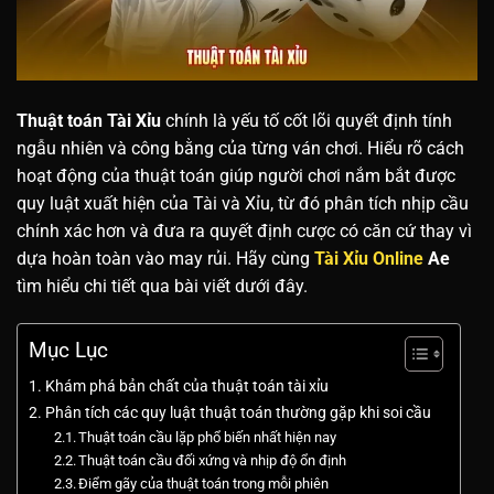
Thuật toán Tài Xỉu
chính là yếu tố cốt lõi quyết định tính
ngẫu nhiên và công bằng của từng ván chơi. Hiểu rõ cách
hoạt động của thuật toán giúp người chơi nắm bắt được
quy luật xuất hiện của Tài và Xỉu, từ đó phân tích nhịp cầu
chính xác hơn và đưa ra quyết định cược có căn cứ thay vì
dựa hoàn toàn vào may rủi. Hãy cùng
Tài Xỉu Online
Ae
tìm hiểu chi tiết qua bài viết dưới đây.
Mục Lục
Khám phá bản chất của thuật toán tài xỉu
Phân tích các quy luật thuật toán thường gặp khi soi cầu
Thuật toán cầu lặp phổ biến nhất hiện nay
Thuật toán cầu đối xứng và nhịp độ ổn định
Điểm gãy của thuật toán trong mỗi phiên