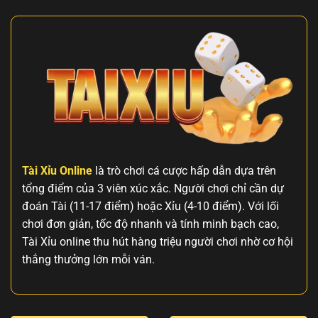
Giải
94%
Mã
Quy
Luật
Cân
Bằng
Chuẩn
Xác
Tài Xỉu Online
là trò chơi cá cược hấp dẫn dựa trên
tổng điểm của 3 viên xúc xắc. Người chơi chỉ cần dự
đoán Tài (11-17 điểm) hoặc Xỉu (4-10 điểm). Với lối
chơi đơn giản, tốc độ nhanh và tính minh bạch cao,
Tài Xỉu online thu hút hàng triệu người chơi nhờ cơ hội
thắng thưởng lớn mỗi ván.