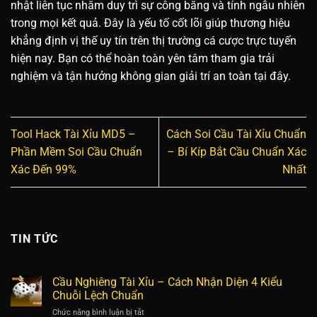
nhật liên tục nhằm duy trì sự công bằng và tính ngẫu nhiên
trong mọi kết quả. Đây là yếu tố cốt lõi giúp thương hiệu
khẳng định vị thế uy tín trên thị trường cá cược trực tuyến
hiện nay. Bạn có thể hoàn toàn yên tâm tham gia trải
nghiệm và tận hưởng không gian giải trí an toàn tại đây.
Tool Hack Tài Xỉu MD5 –
Cách Soi Cầu Tài Xỉu Chuẩn
Phần Mềm Soi Cầu Chuẩn
– Bí Kíp Bắt Cầu Chuẩn Xác
Xác Đến 99%
Nhất
TIN TỨC
Cầu Nghiêng Tài Xỉu – Cách Nhận Diện 4 Kiểu
Chuỗi Lệch Chuẩn
Chức năng bình luận bị tắt
ở