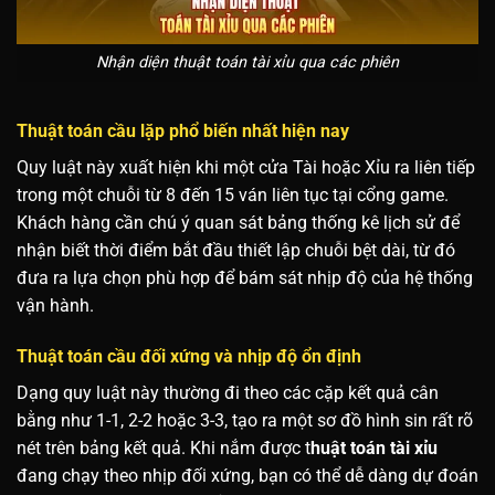
Nhận diện thuật toán tài xỉu qua các phiên
Thuật toán cầu lặp phổ biến nhất hiện nay
Quy luật này xuất hiện khi một cửa Tài hoặc Xỉu ra liên tiếp
trong một chuỗi từ 8 đến 15 ván liên tục tại cổng game.
Khách hàng cần chú ý quan sát bảng thống kê lịch sử để
nhận biết thời điểm bắt đầu thiết lập chuỗi bệt dài, từ đó
đưa ra lựa chọn phù hợp để bám sát nhịp độ của hệ thống
vận hành.
Thuật toán cầu đối xứng và nhịp độ ổn định
Dạng quy luật này thường đi theo các cặp kết quả cân
bằng như 1-1, 2-2 hoặc 3-3, tạo ra một sơ đồ hình sin rất rõ
nét trên bảng kết quả. Khi nắm được t
huật toán tài xỉu
đang chạy theo nhịp đối xứng, bạn có thể dễ dàng dự đoán