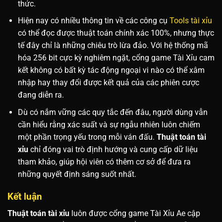
thức.
Hiện nay có nhiều thông tin về các công cụ
Tools tài xỉu
có thể đọc được thuật toán chính xác 100%, nhưng thực
tế đây chỉ là những chiêu trò lừa đảo. Với hệ thống mã
hóa 256 bit cực kỳ nghiêm ngặt, cổng game Tài Xỉu cam
kết không có bất kỳ tác động ngoại vi nào có thể xâm
nhập hay thay đổi được kết quả của các phiên cược
đang diễn ra.
Dù có nắm vững các quy tắc đến đâu, người dùng vẫn
cần hiểu rằng xác suất và sự ngẫu nhiên luôn chiếm
một phần trọng yếu trong mỗi ván đấu.
Thuật toán tài
xỉu
chỉ đóng vai trò định hướng và cung cấp dữ liệu
tham khảo, giúp hội viên có thêm cơ sở để đưa ra
những quyết định sáng suốt nhất.
Kết luận
Thuật toán tài xỉu
luôn được cổng game Tài Xỉu Ae cập