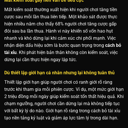
Mất kiểm soát gây nên vấn đề tiêu cực
Mất kiểm soát thường xuất hiện khi người chơi tăng tiền
cược sau mỗi lần thua liên tiếp. Một khảo sát được thực
hiện nhiều năm cho thấy 68% người chơi tăng cược gấp
đôi sau ba lần thua. Hành vi này khiến số vốn hao hụt
nhanh và khó dừng lại khi cảm xúc chi phối mạnh. Việc
nhận diện dấu hiệu sớm là bước quan trọng trong
cách bỏ
tài xỉu
. Khi phát hiện bản thân không còn kiểm soát, việc
dừng lại cần thực hiện ngay lập tức.
Dù thiết lập giới hạn cá nhân nhưng lại không tuân thủ
Thiết lập giới hạn giúp người chơi có ranh giới rõ ràng
trước khi tham gia mỗi phiên cược. Ví dụ, một mức giới hạn
2 triệu đồng mỗi ngày giúp kiểm soát tổn thất hiệu quả. Khi
chạm ngưỡng, người chơi cần dừng lại mà không tiếp tục
với bất kỳ lý do nào. Giới hạn rõ ràng trong cách bỏ tài xỉu
tạo nền tảng kỷ luật và giảm áp lực tâm lý trong dài hạn.