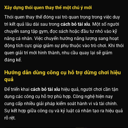
Xây dựng thói quen thay thế một chú ý mới
Thói quen thay thế đóng vai trò quan trọng trong việc duy
trì kết quả lâu dài sau trong
cách bỏ tài xỉu
. Một số người
chuyển sang tập gym, đọc sách hoặc đầu tư nhỏ vào kỹ
năng cá nhân. Việc chuyển hướng năng lượng sang hoạt
động tích cực giúp giảm sự phụ thuộc vào trò chơi. Khi thói
quen giải trí mới hình thành, nhu cầu quay lại sẽ giảm
đáng kể.
Hướng dẫn dùng công cụ hỗ trợ dừng chơi hiệu
quả
Để triển khai
cách bỏ tài xỉu
hiệu quả, người chơi cần tận
dụng các công cụ hỗ trợ phù hợp. Công nghệ hiện nay
cung cấp nhiều giải pháp kiểm soát hành vi và tài chính.
Sự kết hợp giữa công cụ và kỷ luật cá nhân tạo ra hiệu quả
rõ rệt.