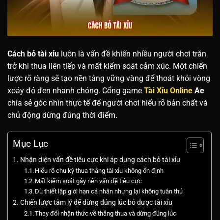
Cách bỏ tài xỉu
luôn là vấn đề khiến nhiều người chơi trăn
trở khi thua liên tiếp và mất kiểm soát cảm xúc. Một chiến
lược rõ ràng sẽ tạo nền tảng vững vàng để thoát khỏi vòng
xoáy đỏ đen nhanh chóng. Cổng game
Tài Xỉu Online
Ae
chia sẻ góc nhìn thực tế để người chơi hiểu rõ bản chất và
chủ động dừng đúng thời điểm.
Mục Lục
Nhận diện vấn đề tiêu cực khi áp dụng cách bỏ tài xỉu
Hiểu rõ chu kỳ thua thắng tài xỉu không ổn định
Mất kiểm soát gây nên vấn đề tiêu cực
Dù thiết lập giới hạn cá nhân nhưng lại không tuân thủ
Chiến lược tâm lý để dừng đúng lúc bỏ được tài xỉu
Thay đổi nhận thức về thắng thua và dừng đúng lúc