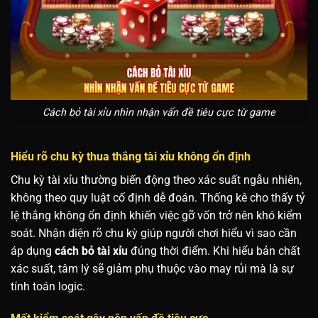
Cách bỏ tài xỉu nhìn nhận vấn đề tiêu cực từ game
Hiểu rõ chu kỳ thua thắng tài xỉu không ổn định
Chu kỳ tài xỉu thường biến động theo xác suất ngẫu nhiên,
không theo quy luật cố định dễ đoán. Thống kê cho thấy tỷ
lệ thắng không ổn định khiến việc gỡ vốn trở nên khó kiểm
soát. Nhận diện rõ chu kỳ giúp người chơi hiểu vì sao cần
áp dụng
cách bỏ tài xỉu
đúng thời điểm. Khi hiểu bản chất
xác suất, tâm lý sẽ giảm phụ thuộc vào may rủi mà là sự
tính toán logic.