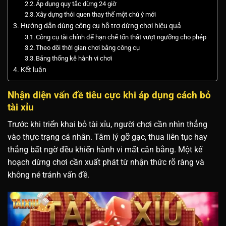
Áp dụng quy tắc dừng 24 giờ
Xây dựng thói quen thay thế một chú ý mới
Hướng dẫn dùng công cụ hỗ trợ dừng chơi hiệu quả
Công cụ tài chính để hạn chế tổn thất vượt ngưỡng cho phép
Theo dõi thời gian chơi bằng công cụ
Bảng thống kê hành vi chơi
Kết luận
Nhận diện vấn đề tiêu cực khi áp dụng cách bỏ
tài xỉu
Trước khi triển khai bỏ tài xỉu, người chơi cần nhìn thẳng
vào thực trạng cá nhân. Tâm lý gỡ gạc, thua liên tục hay
thắng bất ngờ đều khiến hành vi mất cân bằng. Một kế
hoạch dừng chơi cần xuất phát từ nhận thức rõ ràng và
không né tránh vấn đề.