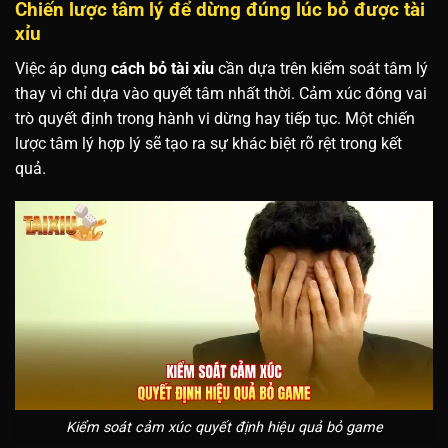
Chiến lược tâm lý để dừng đúng lúc bỏ được tài
xỉu
Việc áp dụng
cách bỏ tài xỉu
cần dựa trên kiểm soát tâm lý
thay vì chỉ dựa vào quyết tâm nhất thời. Cảm xúc đóng vai
trò quyết định trong hành vi dừng hay tiếp tục. Một chiến
lược tâm lý hợp lý sẽ tạo ra sự khác biệt rõ rệt trong kết
quả.
Kiểm soát cảm xúc quyết định hiệu quả bỏ game