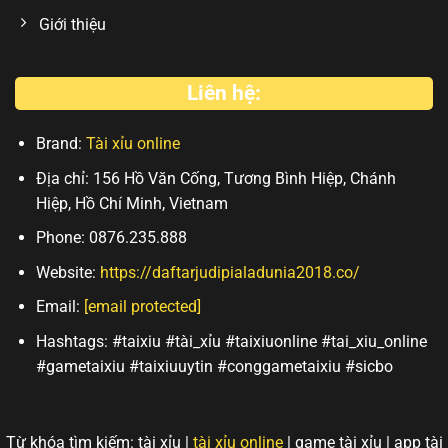
Giới thiệu
Liên hệ:
Brand:
Tài xỉu online
Địa chỉ: 156 Hồ Văn Cống, Tương Bình Hiệp, Chánh
Hiệp, Hồ Chí Minh, Vietnam
Phone: 0876.235.888
Website:
https://daftarjudipialadunia2018.co/
Email:
[email protected]
Hashtags: #taixiu #tài_xỉu #taixiuonline #tai_xiu_online
#gametaixiu #taixiuuytin #conggametaixiu #sicbo
Từ khóa tìm kiếm: tài xỉu |
tài xỉu online
| game tài xỉu | app tài