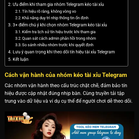
Ưu điểm khi tham gia nhóm Telegram kéo tài xỉu
Tín hiệu rõ ràng, không vòng vo
Khả năng duy trì nhịp thông tin ổn định
3+ điểm chú ý khi chọn nhóm Telegram kéo tài xỉu
Kiểm tra lịch sử tín hiệu trước khi tham gia
Quan sát cách admin phản hồi trong nhóm
So sánh nhiều nhóm trước khi quyết định
Lưu ý quan trọng khi theo dõi tín hiệu tài xỉu Telegram
Kết luận
Cách vận hành của nhóm kéo tài xỉu Telegram
Các nhóm vận hành theo cấu trúc chặt chẽ, đảm bảo tín
hiệu được cập nhật đúng nhịp bàn. Cùng truyền tải tập
trung vào dữ liệu và ví dụ cụ thể để người chơi dễ theo dõi.