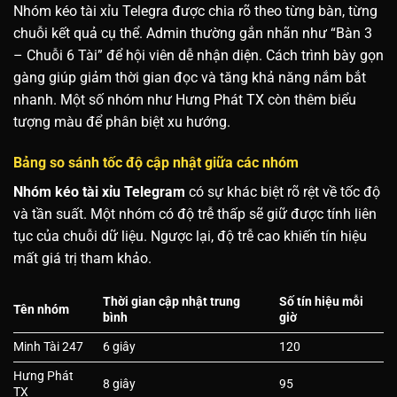
Nhóm kéo tài xỉu Telegra được chia rõ theo từng bàn, từng
chuỗi kết quả cụ thể. Admin thường gắn nhãn như “Bàn 3
– Chuỗi 6 Tài” để hội viên dễ nhận diện. Cách trình bày gọn
gàng giúp giảm thời gian đọc và tăng khả năng nắm bắt
nhanh. Một số nhóm như Hưng Phát TX còn thêm biểu
tượng màu để phân biệt xu hướng.
Bảng so sánh tốc độ cập nhật giữa các nhóm
Nhóm kéo tài xỉu Telegram
có sự khác biệt rõ rệt về tốc độ
và tần suất. Một nhóm có độ trễ thấp sẽ giữ được tính liên
tục của chuỗi dữ liệu. Ngược lại, độ trễ cao khiến tín hiệu
mất giá trị tham khảo.
Thời gian cập nhật trung
Số tín hiệu mỗi
Tên nhóm
bình
giờ
Minh Tài 247
6 giây
120
Hưng Phát
8 giây
95
TX