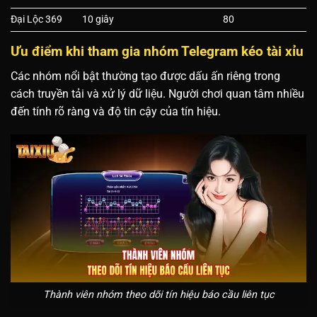
Đại Lộc 369
10 giây
80
Ưu điểm khi tham gia nhóm Telegram kéo tài xỉu
Các nhóm nổi bật thường tạo được dấu ấn riêng trong
cách truyền tải và xử lý dữ liệu. Người chơi quan tâm nhiều
đến tính rõ ràng và độ tin cậy của tín hiệu.
Thành viên nhóm theo dõi tín hiệu báo cầu liên tục