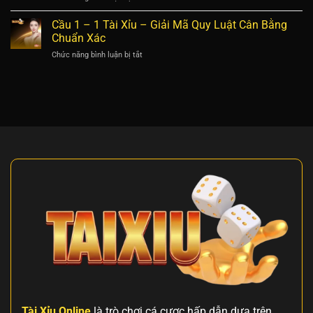
Nhận
Bão
Và
Diện
Trong
Cầu 1 – 1 Tài Xỉu – Giải Mã Quy Luật Cân Bằng
Tài
Kết
Tài
Xỉu
Chuẩn Xác
Quả
Xỉu
3D
Nhanh
Chức năng bình luận bị tắt
ở
Là
Từ
Cầu
Gì?
Góc
1
Hiểu
Nhìn
–
Đúng
Thực
1
Chuỗi
Tế
Tài
Kết
Xỉu
Quả
–
Thắng
Giải
94%
Mã
Quy
Luật
Cân
Bằng
Chuẩn
Xác
Tài Xỉu Online
là trò chơi cá cược hấp dẫn dựa trên