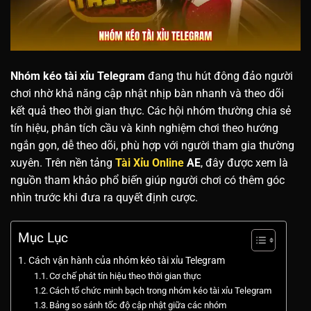
Nhóm kéo tài xỉu Telegram
đang thu hút đông đảo người
chơi nhờ khả năng cập nhật nhịp bàn nhanh và theo dõi
kết quả theo thời gian thực. Các hội nhóm thường chia sẻ
tín hiệu, phân tích cầu và kinh nghiệm chơi theo hướng
ngắn gọn, dễ theo dõi, phù hợp với người tham gia thường
xuyên. Trên nền tảng
Tài Xỉu Online
AE
, đây được xem là
nguồn tham khảo phổ biến giúp người chơi có thêm góc
nhìn trước khi đưa ra quyết định cược.
Mục Lục
Cách vận hành của nhóm kéo tài xỉu Telegram
Cơ chế phát tín hiệu theo thời gian thực
Cách tổ chức minh bạch trong nhóm kéo tài xỉu Telegram
Bảng so sánh tốc độ cập nhật giữa các nhóm