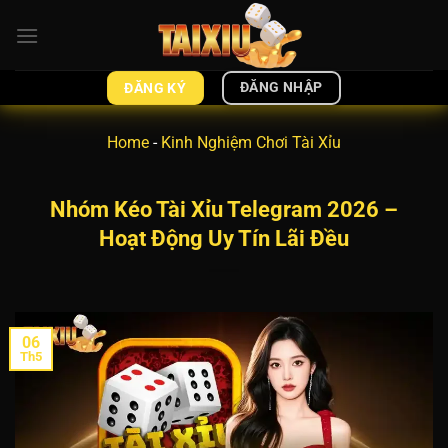
Bỏ
qua
nội
dung
ĐĂNG NHẬP
ĐĂNG KÝ
Home
-
Kinh Nghiệm Chơi Tài Xỉu
Nhóm Kéo Tài Xỉu Telegram 2026 –
Hoạt Động Uy Tín Lãi Đều
06
Th5